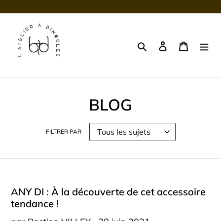
Passer
au
contenu
Rechercher
Se connecter
Panier
BLOG
FILTRER PAR
ANY DI : À la découverte de cet accessoire
tendance !