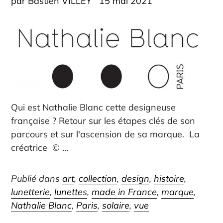
par Bastien VILLEY
15 mai 2021
Qui est Nathalie Blanc cette designeuse
française ? Retour sur les étapes clés de son
parcours et sur l'ascension de sa marque. La
créatrice © ...
Publié dans
art
,
collection
,
design
,
histoire
,
lunetterie
,
lunettes
,
made in France
,
marque
,
Nathalie Blanc
,
Paris
,
solaire
,
vue