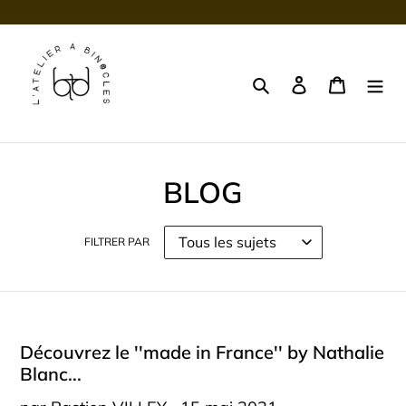
Passer
au
contenu
Rechercher
Se connecter
Panier
BLOG
FILTRER PAR
Découvrez le ''made in France'' by Nathalie
Blanc...