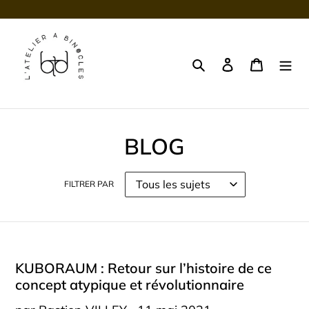
Passer
au
contenu
Rechercher
Se connecter
Panier
BLOG
FILTRER PAR
KUBORAUM : Retour sur l’histoire de ce
concept atypique et révolutionnaire