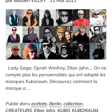
par Bastien VILLEY
11 mai 2021
Lady Gaga, Oprah Winfrey, Elton John,... On ne
compte plus les personnalités qui ont adopté les
masques Kuboraum. Découvrez comment la
marque a ...
Publié dans
acétate
,
Berlin
,
collection
,
CREATEURS
,
Elton John
,
KUBO
,
KUBORAUM
,