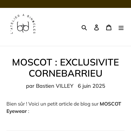
Passer
au
contenu
Rechercher
Se connecter
Panier
MOSCOT : EXCLUSIVITE
CORNEBARRIEU
par Bastien VILLEY
6 juin 2025
Bien sûr ! Voici un petit article de blog sur
MOSCOT
Eyewear
: