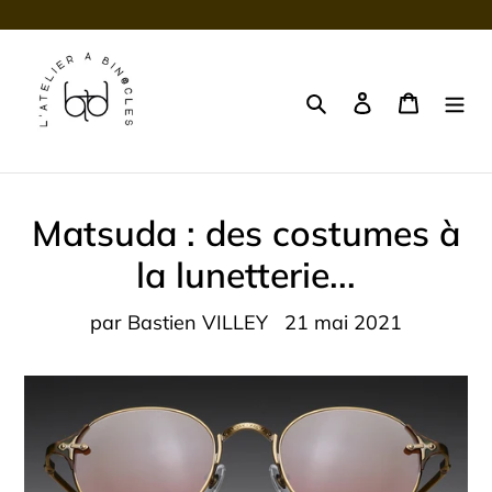
Passer
au
contenu
Rechercher
Se connecter
Panier
Matsuda : des costumes à
la lunetterie...
par Bastien VILLEY
21 mai 2021