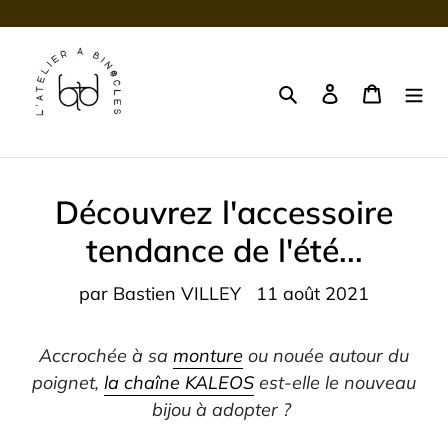
Passer
au
contenu
Rechercher
Se connecter
Panier
Découvrez l'accessoire
tendance de l'été...
par Bastien VILLEY
11 août 2021
Accrochée à sa
monture
ou nouée autour du
poignet,
la chaîne KALEOS
est-elle le nouveau
bijou à adopter ?